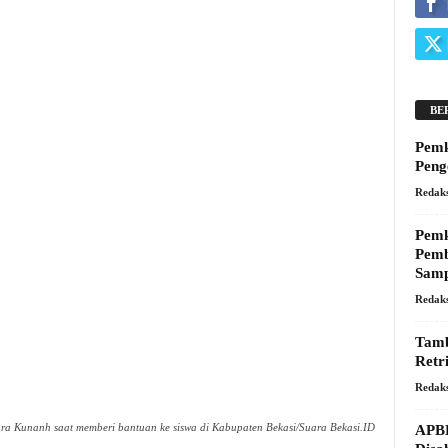
BE
Pemk
Peng
Redaks
Pemk
Pemb
Sam
Redaks
Tamb
Retr
Redaks
ra Kunanh saat memberi bantuan ke siswa di Kabupaten Bekasi/Suara Bekasi.ID
APBD