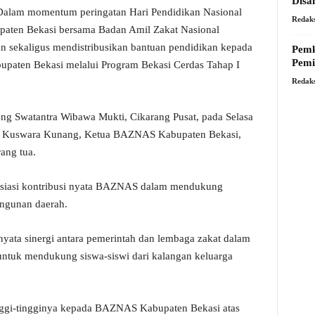
Disa
alam momentum peringatan Hari Pendidikan Nasional
Redaks
paten Bekasi bersama Badan Amil Zakat Nasional
sekaligus mendistribusikan bantuan pendidikan kepada
Pemk
Pemi
abupaten Bekasi melalui Program Bekasi Cerdas Tahap I
Redaks
ung Swatantra Wibawa Mukti, Cikarang Pusat, pada Selasa
 Ade Kuswara Kunang, Ketua BAZNAS Kabupaten Bekasi,
ang tua.
siasi kontribusi nyata BAZNAS dalam mendukung
angunan daerah.
yata sinergi antara pemerintah dan lembaga zakat dalam
untuk mendukung siswa-siswi dari kalangan keluarga
nggi-tingginya kepada BAZNAS Kabupaten Bekasi atas