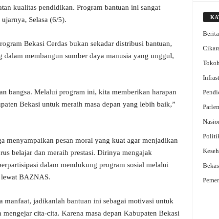
n kualitas pendidikan. Program bantuan ini sangat
KA
ujarnya, Selasa (6/5).
Berit
ogram Bekasi Cerdas bukan sekadar distribusi bantuan,
Cikar
ang dalam membangun sumber daya manusia yang unggul,
Toko
Infra
an bangsa. Melalui program ini, kita memberikan harapan
Pendi
paten Bekasi untuk meraih masa depan yang lebih baik,”
Parle
Nasio
Politi
uga menyampaikan pesan moral yang kuat agar menjadikan
Keseh
erus belajar dan meraih prestasi. Dirinya mengajak
berpartisipasi dalam mendukung program sosial melalui
Bekas
an lewat BAZNAS.
Pemer
 manfaat, jadikanlah bantuan ini sebagai motivasi untuk
an mengejar cita-cita. Karena masa depan Kabupaten Bekasi