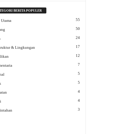
TEGORI BERITA POPULER
55
a Utama
50
ang
24
h
17
struktur & Lingkungan
12
dikan
7
mentaria
5
nal
5
k
4
atan
4
i
3
intahan