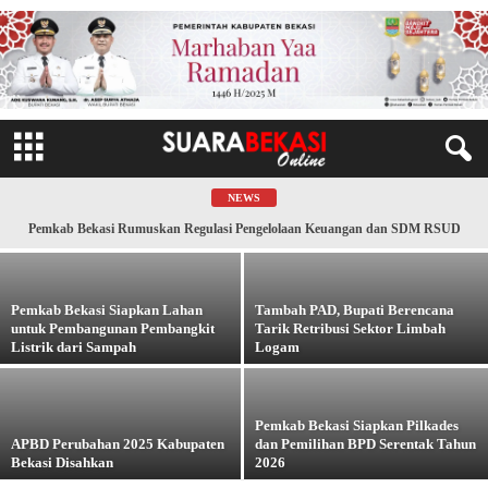
Pemkab Bekasi Rumuskan Regulasi Pengelolaan
Keuangan dan SDM RSUD
NEWS
-
Redaksi Suara Bekasi
2-Oktober-2025
Pemkab Bekasi Rumuskan Regulasi Pengelolaan Keuangan dan SDM RSUD
Pemkab Bekasi Siapkan Lahan
Tambah PAD, Bupati Berencana
untuk Pembangunan Pembangkit
Tarik Retribusi Sektor Limbah
Listrik dari Sampah
Logam
Pemkab Bekasi Siapkan Pilkades
APBD Perubahan 2025 Kabupaten
dan Pemilihan BPD Serentak Tahun
Bekasi Disahkan
2026