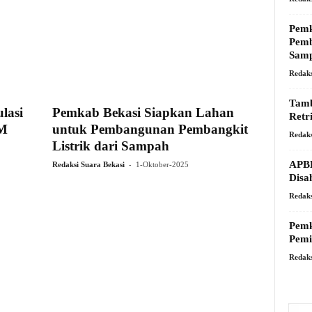
Pemk
Pemb
Sam
Redaks
Tamb
lasi
Pemkab Bekasi Siapkan Lahan
Retr
DM
untuk Pembangunan Pembangkit
Redaks
Listrik dari Sampah
APBD
-
Redaksi Suara Bekasi
1-Oktober-2025
Disa
Redaks
Pemk
Pemi
Redaks