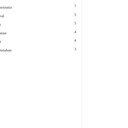
7
mentaria
5
nal
5
k
4
atan
4
i
3
intahan