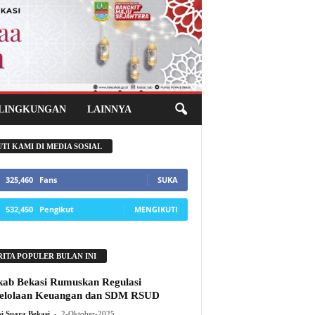
 LINGKUNGAN
LAINNYA
UTI KAMI DI MEDIA SOSIAL
325,460
Fans
SUKA
532,450
Pengikut
MENGIKUTI
RITA POPULER BULAN INI
ab Bekasi Rumuskan Regulasi
elolaan Keuangan dan SDM RSUD
-
i Suara Bekasi
2-Oktober-2025