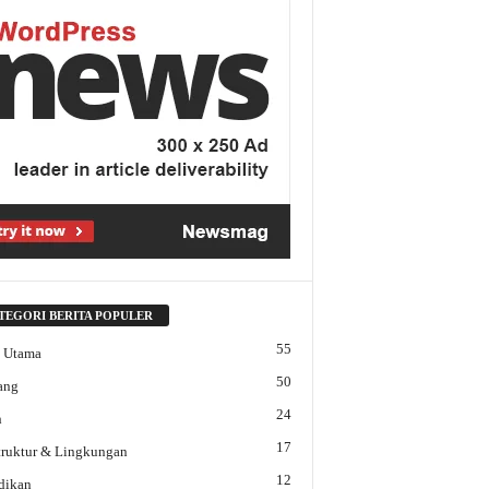
TEGORI BERITA POPULER
55
a Utama
50
ang
24
h
17
struktur & Lingkungan
12
dikan