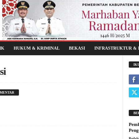
IK
HUKUM & KRIMINAL
BEKASI
INFRASTRUKTUR &
IK
si
OMENTAR
BE
Pemk
Peng
Redaks