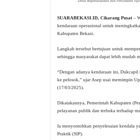
Dinas Kependudukan dan Pencatatan Sipil
SUARABEKASI.ID, Cikarang Pusat
– W
kendaraan operasional untuk meningkatka
Kabupaten Bekasi.
Langkah tersebut bertujuan untuk memperl
sehingga masyarakat dapat lebih mudah 
“Dengan adanya kendaraan ini, Dukcapil 
ke pelosok,” ujar Asep usai memimpin Up
(17/03/2025).
Dikatakannya, Pemerintah Kabupaten (Pe
pelayanan publik dan terbuka terhadap m
Ia menyontohkan penyelesaian kendala ya
Praktik (SIP).