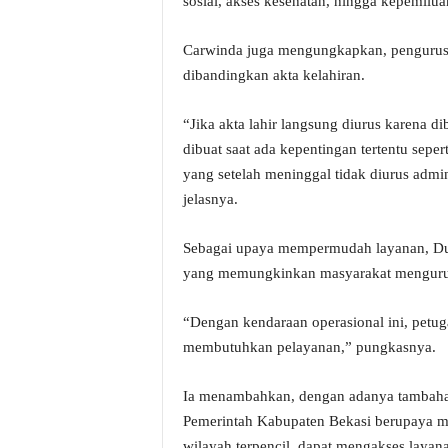
sosial, akses kesehatan, hingga kepemilua
Carwinda juga mengungkapkan, pengurusa
dibandingkan akta kelahiran.
“Jika akta lahir langsung diurus karena d
dibuat saat ada kepentingan tertentu sep
yang setelah meninggal tidak diurus admin
jelasnya.
Sebagai upaya mempermudah layanan, Dukc
yang memungkinkan masyarakat mengurus 
“Dengan kendaraan operasional ini, petu
membutuhkan pelayanan,” pungkasnya.
Ia menambahkan, dengan adanya tambahan
Pemerintah Kabupaten Bekasi berupaya me
wilayah terpencil, dapat mengakses laya