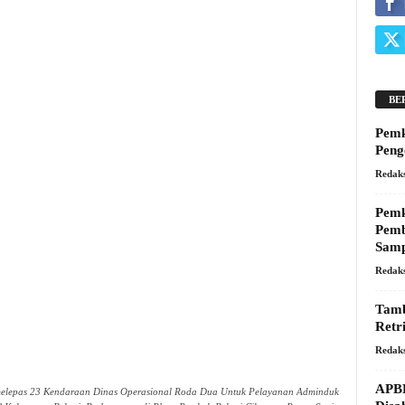
BE
Pemk
Peng
Redaks
Pemk
Pemb
Sam
Redaks
Tamb
Retr
Redaks
APBD
i melepas 23 Kendaraan Dinas Operasional Roda Dua Untuk Pelayanan Adminduk