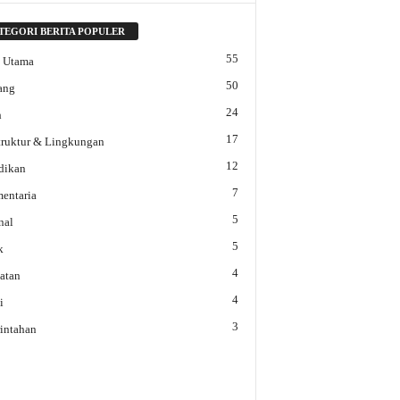
TEGORI BERITA POPULER
55
a Utama
50
ang
24
h
17
struktur & Lingkungan
12
dikan
7
mentaria
5
nal
5
k
4
atan
4
i
3
intahan