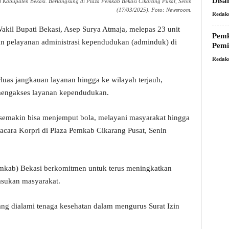
Disa
 Kabupaten Bekasi. Berlangsung di Plaza Pemkab Bekasi Cikarang Pusat, Senin
(17/03/2025). Foto: Newsroom.
Redaks
akil Bupati Bekasi, Asep Surya Atmaja, melepas 23 unit
Pemk
n pelayanan administrasi kependudukan (adminduk) di
Pemi
Redaks
uas jangkauan layanan hingga ke wilayah terjauh,
mengakses layanan kependudukan.
semakin bisa menjemput bola, melayani masyarakat hingga
acara Korpri di Plaza Pemkab Cikarang Pusat, Senin
mkab) Bekasi berkomitmen untuk terus meningkatkan
asukan masyarakat.
ng dialami tenaga kesehatan dalam mengurus Surat Izin