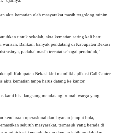
n,” ujarnya.
n akta kematian oleh masyarakat masih tergolong minim
ibutuhkan untuk sekolah, akta kematian sering kali baru
erti warisan. Bahkan, banyak pendatang di Kabupaten Bekasi
istrasinya, padahal masih tercatat sebagai penduduk,”
apil Kabupaten Bekasi kini memiliki aplikasi Call Center
akta kematian tanpa harus datang ke kantor.
gas kami bisa langsung mendatangi rumah warga yang
 kendaraan operasional dan layanan jemput bola,
mastikan seluruh masyarakat, termasuk yang berada di
nan administrasi kependudukan dengan lebih mudah dan