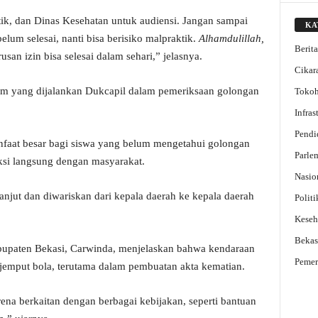
k, dan Dinas Kesehatan untuk audiensi. Jangan sampai
KA
belum selesai, nanti bisa berisiko malpraktik.
Alhamdulillah,
Berit
san izin bisa selesai dalam sehari,” jelasnya.
Cikar
ram yang dijalankan Dukcapil dalam pemeriksaan golongan
Toko
Infra
Pendi
faat besar bagi siswa yang belum mengetahui golongan
Parle
aksi langsung dengan masyarakat.
Nasio
lanjut dan diwariskan dari kepala daerah ke kepala daerah
Politi
Keseh
Bekas
bupaten Bekasi, Carwinda, menjelaskan bahwa kendaraan
Pemer
jemput bola, terutama dalam pembuatan akta kematian.
rena berkaitan dengan berbagai kebijakan, seperti bantuan