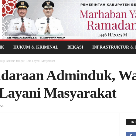
IK
HUKUM & KRIMINAL
BEKASI
INFRASTRUKTUR &
bup Bekasi: Jemput Bola Layani Masyarakat
ndaraan Adminduk, Wa
 Layani Masyarakat
58
IK